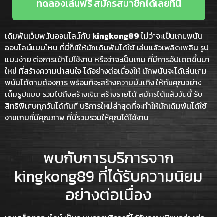
ทดลองเล่นฟรี สมัครสมาชิกได้เลยที่นี่
เดิมพันเว็บพนันออนไลน์กับ
kingkong89
ไม่ว่าจะเป็นเกมพนัน
ออนไลน์แบบไหน ที่นี่ก็มีให้นักเดิมพันได้ใช้ เล่นแล้วเพลิดเพลิน รูป
แบบง่าย ต่อการเข้าไปใช้งาน หรือว่าจะเป็นเกม ที่มีการอัปเดตขึ้นมา
ใหม่ ที่สร้างความน่าสนใจ ได้อย่างต่อเนื่องให้ นักพนันจะได้เล่นเกม
พนันได้ตามต้องการ พร้อมที่จะสร้างความบันเทิง ให้กับคุณอย่าง
เต็มรูปแบบ รวมไปถึงสร้างเงิน สร้างรายได้ สมัครได้แล้ววันนี้ รับ
สิทธิพิเศษทุกวันได้ทันที บริการใหม่ล่าสุดที่จะทำให้นักเดิมพันได้ใช้
งานเกมที่มีคุณภาพ ที่นี่รวบรวมให้คุณได้ใช้งาน
พบกับการบริการจาก
kingkong89 ที่ได้รับความนิยม
อย่างต่อเนื่อง