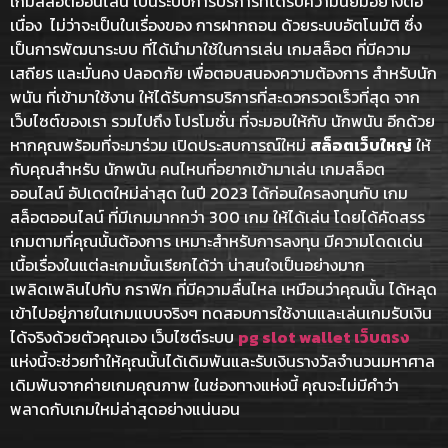
เกมสล็อตออนไลน์ เป็นระบบการบริการที่ได้รับความนิยมอย่างต่อ
เนื่อง ไม่ว่าจะเป็นในเรื่องของ การฝากถอน ด้วยระบบอัตโนมัติ ซึ่ง
เป็นการพัฒนาระบบ ที่ได้นำมาใช้ในการเล่น เกมสล็อต ที่มีความ
เสถียร และมั่นคง ปลอดภัย เพื่อตอบสนองความต้องการ สำหรับนัก
พนัน ที่เข้ามาใช้งาน ให้ได้รับการบริการที่สะดวกรวดเร็วที่สุด จาก
เว็บไซต์ของเรา รวมไปถึง โปรโมชั่น ที่จะมอบให้กับ นักพนัน อีกด้วย
หากคุณพร้อมที่จะมาร่วม เปิดประสบการณ์ใหม่
สล็อตเว็บใหญ่
ให้
กับคุณสำหรับ นักพนัน คนไหนที่อยากเข้ามาเล่น เกมสล็อต
ออนไลน์ อัปเดตใหม่ล่าสุด ในปี 2023 ได้ก่อนใครลงทุนกับ เกม
สล็อตออนไลน์ ที่มีเกมมากกว่า 300 เกม ให้ได้เล่น โดยได้คัดสรร
เกมตามที่คุณนั้นต้องการ เหมาะสำหรับการลงทุน มีความโดดเด่น
เนื้อเรื่องในแต่ละเกมนั้นเรียกได้ว่า น่าสนใจเป็นอย่างมาก
เพลิดเพลินไปกับ กราฟิก ที่มีความลื่นไหล เหมือนว่าคุณนั้น ได้หลุด
เข้าไปอยู่ภายในเกมแบบจริงๆ ทดสอบการใช้งานและเล่นเกมรับเงิน
ได้จริงด้วยตัวคุณเอง เว็บไซต์ระบบ
pg slot wallet เว็บตรง
แห่งนี้จะช่วยทำให้คุณนั้นได้เดิมพันและรับเงินรางวัลจำนวนมหาศาล
เดิมพันจากค่ายเกมคุณภาพ ในช่องทางแห่งนี้ คุณจะไม่มีคำว่า
พลาดกับเกมใหม่ล่าสุดอย่างแน่นอน