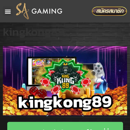
kingkong89