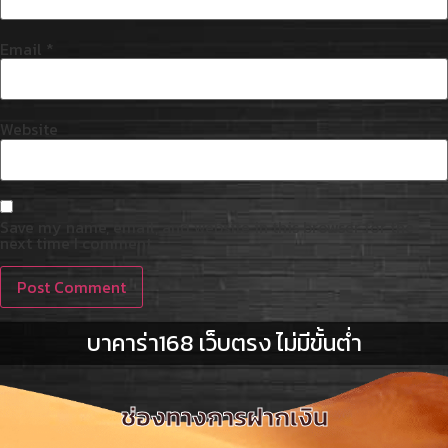
Email
*
Website
Save my name, email, and website in this browser for the
next time I comment.
บาคาร่า168 เว็บตรง ไม่มีขั้นต่ํา
ช่องทางการฝากเงิน