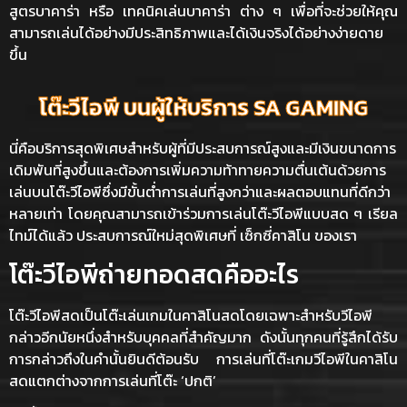
สูตรบาคาร่า หรือ เทคนิคเล่นบาคาร่า ต่าง ๆ เพื่อที่จะช่วยให้คุณ
สามารถเล่นได้อย่างมีประสิทธิภาพและได้เงินจริงได้อย่างง่ายดาย
ขึ้น
โต๊ะวีไอพี บนผู้ให้บริการ SA GAMING
นี่คือบริการสุดพิเศษสำหรับผู้ที่มีประสบการณ์สูงและมีเงินขนาดการ
เดิมพันที่สูงขึ้นและต้องการเพิ่มความท้าทายความตื่นเต้นด้วยการ
เล่นบนโต๊ะวีไอพีซึ่งมีขั้นต่ำการเล่นที่สูงกว่าและผลตอบแทนที่ดีกว่า
หลายเท่า โดยคุณสามารถเข้าร่วมการเล่นโต๊ะวีไอพีแบบสด ๆ เรียล
ไทม์ได้แล้ว ประสบการณ์ใหม่สุดพิเศษที่ เซ็กซี่คาสิโน ของเรา
โต๊ะวีไอพีถ่ายทอดสดคืออะไร
โต๊ะวีไอพีสดเป็นโต๊ะเล่นเกมในคาสิโนสดโดยเฉพาะสำหรับวีไอพี
กล่าวอีกนัยหนึ่งสำหรับบุคคลที่สำคัญมาก ดังนั้นทุกคนที่รู้สึกได้รับ
การกล่าวถึงในคำนั้นยินดีต้อนรับ การเล่นที่โต๊ะเกมวีไอพีในคาสิโน
สดแตกต่างจากการเล่นที่โต๊ะ ‘ปกติ’