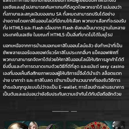
เอเชียและยุโรปสามารถค้นหาเกมที่ดึงดูดใจพวกเขาได้ แน่นอนว่า
ทั้งภาษาและสกุลเงินของเกม SA ทั้งหมดสามารถปรับได้อย่าง
ง่ายดายโดยคาสิโนออนไลน์ที่มีเกมให้เลือก พวกเขาเลือกที่จะรองรับ
ทั้ง HTML5 และ Flash เนื่องจาก Flash ยังคงเป็นมาตรฐานในหลาย
ประเทศในเอเชีย ในขณะที่ HTML5 เป็นสิ่งที่ขาดไม่ได้ในยุโรป
นอกเหนือจากการนำเสนอเกมคาสิโนออนไลน์แล้ว ยังทำหน้าที่เป็น
ซัพพลายเออร์ของซอฟต์แวร์คาสิโนประเภทอื่นๆ แบ็คออฟฟิศที่
พวกเขาสามารถจัดหาได้ช่วยให้คาสิโนออนไลน์ให้บริการลูกค้าได้ดี
ยิ่งขึ้นและทำการตลาดเกมด้วยวิธีที่ดีที่สุด และแม้แต่ sexy casino
เองที่มองเห็นถึงศักยภาพของผู้ให้บริการนี้จึงได้นำเข้า สล็อตแตก
ง่าย บาคาร่า และ คาสิโนสด เข้ามาเป็นจำนวนมากที่รองรับวิธีการ
ชำระเงินทุกรูปแบบไม่ว่าจะเป็น E-wallet, การโอนชำระผ่านธนาคาร
เป็นต้นและแน่นอนว่ายังรับประกันความเข้ากันได้กับมือถืออีกด้วย