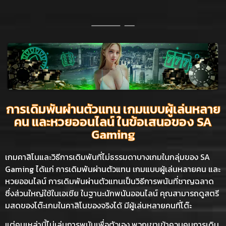
การเดิมพันผ่านตัวแทน เกมแบบผู้เล่นหลาย
คน และหวยออนไลน์ ในข้อเสนอของ SA
Gaming
เกมคาสิโนและวิธีการเดิมพันที่ไม่ธรรมดาบางเกมในกลุ่มของ SA
Gaming ได้แก่ การเดิมพันผ่านตัวแทน เกมแบบผู้เล่นหลายคน และ
หวยออนไลน์ การเดิมพันผ่านตัวแทนเป็นวิธีการพนันที่ชาญฉลาด
ซึ่งส่วนใหญ่ใช้ในเอเชีย ในฐานะนักพนันออนไลน์ คุณสามารถดูสตรี
มสดของโต๊ะเกมในคาสิโนของจริงได้ มีผู้เล่นหลายคนที่โต๊ะ
แต่คนเหล่านี้ไม่เล่นการพนันเพื่อตัวเอง พวกเขาเข้าควบคุมการเดิม