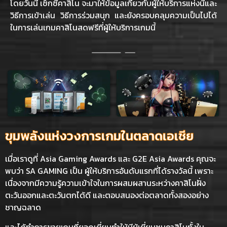
โดยวันนี้ เซ็กซี่คาสิโน จะมาให้ข้อมูลเกี่ยวกับผู้ให้บริการแห่งนี้และ
วิธีการเข้าเล่น วิธีการร่วมสนุก และยังครอบคลุมความเป็นไปได้
ในการเล่นเกมคาสิโนสดฟรีที่ผู้ให้บริการเกมนี้
ขุมพลังแห่งวงการเกมในตลาดเอเชีย
เมื่อเราดูที่ Asia Gaming Awards และ G2E Asia Awards คุณจะ
พบว่า SA GAMING เป็น ผู้ให้บริการอันดับแรกที่ได้รางวัลนี้ เพราะ
เนื่องจากมีความรู้ความเข้าใจในการผสมผสานระหว่างคาสิโนฝั่ง
ตะวันออกและตะวันตกได้ดี และตอบสนองต่อตลาดทั้งสองอย่าง
ชาญฉลาด
และได้ทำการขายเกมที่ยอดเยี่ยมทำให้มีผู้เยี่ยมชมคาสิโนทั้งใน