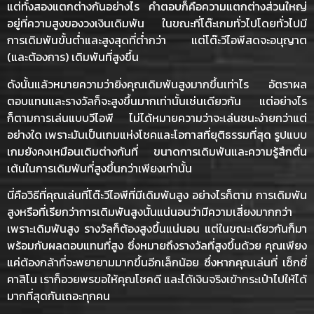
แต่ทั้งสองแตกต่างกันอย่างไร คำตอบก็คือความแตกต่างส่วนใหญ่
อยู่ที่ความสูงของวงเงินเดิมพัน ในขณะที่โต๊ะเกมทั่วไปโดยทั่วไปมี
การเดิมพันขั้นต่ำและสูงสุดที่ต่ำกว่า แต่โต๊ะวีไอพีสดจะอนุญาต
(และต้องการ) เดิมพันที่สูงขึ้น
ดังนั้นแล้วหมายความว่ายิ่งคุณเดิมพันสูงมากขึ้นเท่าไร อัตราผล
ตอบแทนและรางวัลก็จะสูงขึ้นมากเท่านั้นเช่นเดียวกัน แต่อย่างไร
ก็ตามการเล่นแบบวีไอพี ไม่ได้หมายความว่าจะเล่นชนะง่ายกว่าแต่
อย่างใด เพราะมันเป็นเกมแห่งโชคและโอกาสที่ยุติธรรมที่สุด รูปแบบ
เกมยังคงเหมือนเดิมต่างกันที่ ขนาดการเดิมพันและความรู้สึกตื่น
เต้นในการเดิมพันที่สูงขึ้นกว่าเพียงเท่านั้น
นี่คือวิธีที่คุณเล่นที่โต๊ะวีไอพีที่มีเดิมพันสูง อย่างไรก็ตาม การเดิมพัน
สูงหรือที่เรียกว่าการเดิมพันสูงนั้นแน่นอนว่ามีความเสี่ยงมากกว่า
เพราะเดิมพันสูง รางวัลก็ต้องสูงขึ้นแน่นอน แต่ในขณะเดียวกันก็มา
พร้อมกับผลตอบแทนที่สูง ซึ่งหมายถึงรางวัลที่สูงขึ้นด้วย คุณเพียง
แค่ต้องกล้าที่จะพยายามมากขึ้นอีกเล็กน้อย ซึ่งหากคุณเล่นที่ เซ็กซี่
คาสิโน เราก็อวยพรขอให้คุณโชคดี และได้เงินจริงเข้ากระเป๋าไปให้ได้
มากที่สุดกันเถอะทุกคน