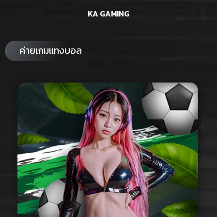
KA GAMING
ค่ายเกมแทงบอล