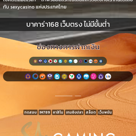
กับ sexycasino แห่งประเทศไทย
บาคาร่า168 เว็บตรง ไม่มีขั้นต่ํา
ช่องทางการฝากเงิน
ทดสอบ
IM789
คาสิโน
เกมยิงปลา
สล็อต
เว็บพนัน