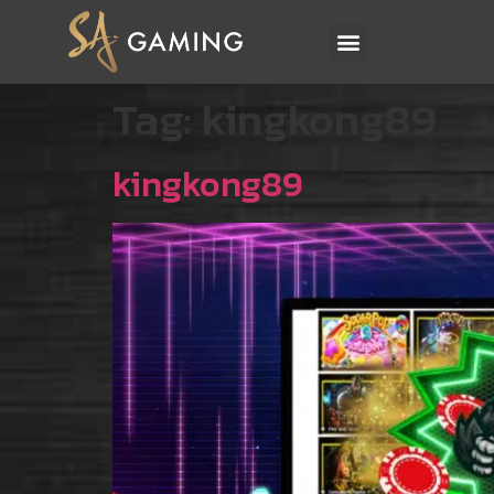
Tag:
kingkong89
kingkong89