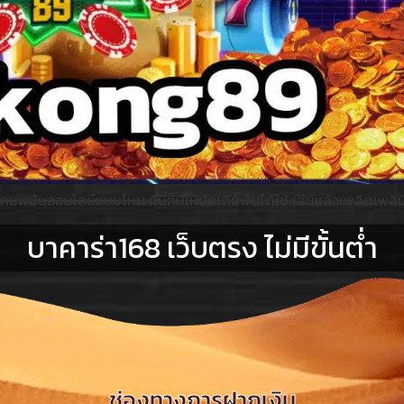
มพนันออนไลน์แบบไหน ที่นี่ก็มีให้นักเดิมพันได้ใช้ เล่นแล้วเพลิดเพลิ
บาคาร่า168 เว็บตรง ไม่มีขั้นต่ํา
ช่องทางการฝากเงิน