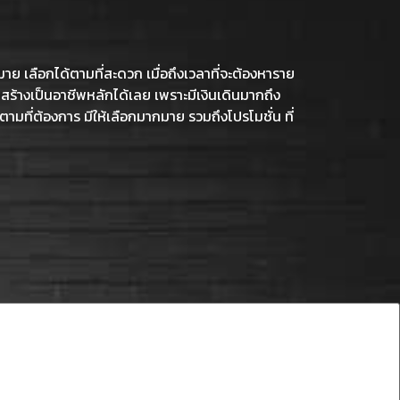
ย เลือกได้ตามที่สะดวก เมื่อถึงเวลาที่จะต้องหาราย
ถสร้างเป็นอาชีพหลักได้เลย เพราะมีเงินเดินมากถึง
ตามที่ต้องการ มีให้เลือกมากมาย รวมถึงโปรโมชั่น ที่