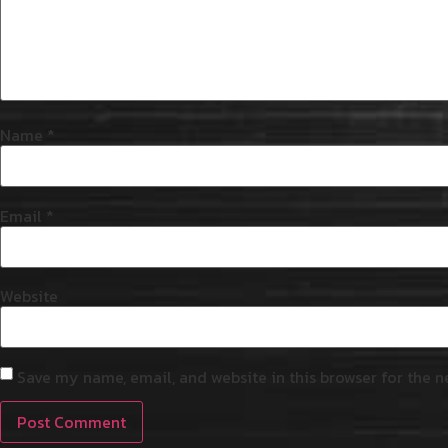
Name
*
Email
*
Website
Save my name, email, and website in this browser for the 