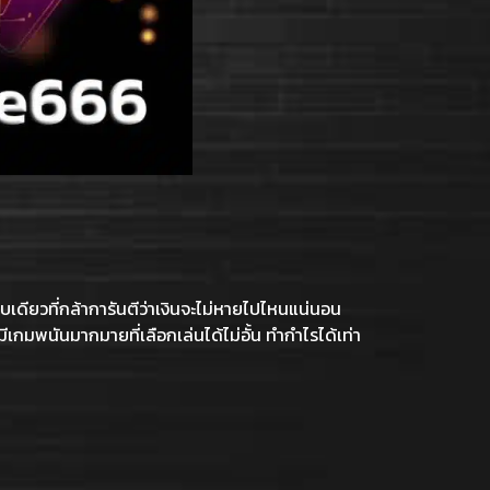
็บเดียวที่กล้าการันตีว่าเงินจะไม่หายไปไหนแน่นอน
ีเกมพนันมากมายที่เลือกเล่นได้ไม่อั้น ทำกำไรได้เท่า
ง
ร