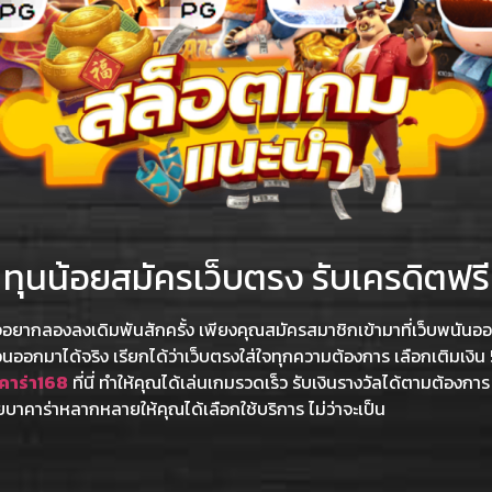
ทุนน้อยสมัครเว็บตรง รับเครดิตฟรี
อยากลองลงเดิมพันสักครั้ง เพียงคุณสมัครสมาชิกเข้ามาที่เว็บพนันออนไล
ออกมาได้จริง เรียกได้ว่าเว็บตรงใส่ใจทุกความต้องการ เลือกเติมเงิน 
คาร่า168
ที่นี่ ทำให้คุณได้เล่นเกมรวดเร็ว รับเงินรางวัลได้ตามต้องการ
บาคาร่าหลากหลายให้คุณได้เลือกใช้บริการ ไม่ว่าจะเป็น