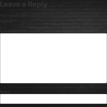
Leave a Reply
Your email address will not be published.
Required fields are
marked
*
Comment
*
Name
*