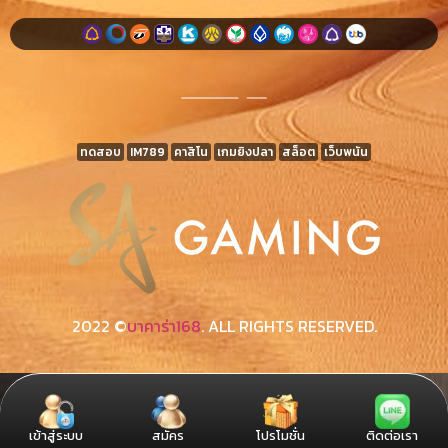
ทดสอบ
IM789
คาสิโน
เกมยิงปลา
สล็อต
เว็บพนัน
2022 ©
บาคาร่า168
. ALL RIGHTS RESERVED.
เข้าสู่ระบบ
สมัคร
โปรโมชั่น
ติดต่อเรา