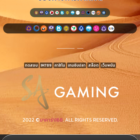
ทดสอบ
IM789
คาสิโน
เกมยิงปลา
สล็อต
เว็บพนัน
2022 ©
บาคาร่า168
. ALL RIGHTS RESERVED.