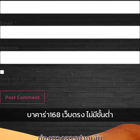
Email
*
Website
Save my name, email, and website in this browser for the
next time I comment.
บาคาร่า168 เว็บตรง ไม่มีขั้นต่ํา
ช่องทางการฝากเงิน