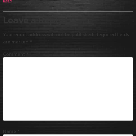
Reply
Leave a Reply
Your email address will not be published.
Required fields
are marked
*
Comment
*
Name
*