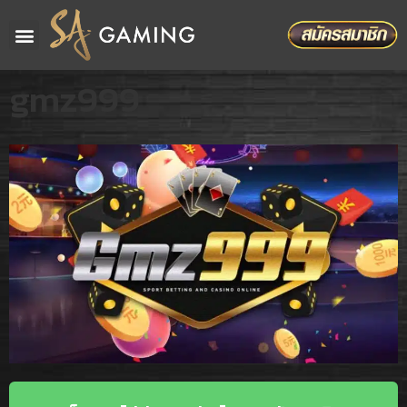
gmz999