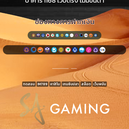
บาคาร่า168 เว็บตรง ไม่มีขั้นต่ํา
ช่องทางการฝากเงิน
ทดสอบ
IM789
คาสิโน
เกมยิงปลา
สล็อต
เว็บพนัน