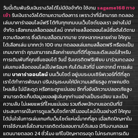
วันนี้เดิมพันรับเงินรางวัลได้ไม่มีข้อจำกัด ใช้งาน
sagame168 ทาง
เข้า
รับเงินรางวัลได้ตามความต้องการ เพราะว่าที่นี่สามารถ ทดลอง
เล่นบาคาร่าออนไลน์ฟรี ได้กับทุกเกมบนเว็บไซต์ของเรา อย่างไม่มี
จำกัด เลือกเกมสล็อตออนไลน์ จากค่ายสล็อตออนไลน์ชื่อดังได้ตาม
ความต้องการ ซึ่งมีเกมสล็อตมากมาย จากหลากหลายค่าย ให้คุณ
ได้เลือกเล่น มากกว่า 100 เกม ทดลองเล่นเกมสล็อตฟรี หรือจะเป็น
เกมบาคาร่า คุณสามารถเลือกค่ายเกมที่ดีที่สุดและดีลเลอร์สำหรับ
การเดิมพันที่คุณชื่นชอบได้ วันนี้ รับเครดิตฟรีเพียบ มาร่วมทดลอง
เล่นเกมสล็อตออนไลน์ไปพร้อมๆ กันได้แล้วที่นี่ นอกจากนี้ การเล่น
เกม
บาคาร่าออนไลน์
บนเว็บไซต์ อยู่บนระบบเซิร์ฟเวอร์ที่ดีที่สุด
เราได้ทำการพัฒนา ปรับปรุงระบบให้มีความเสถียรสูง ภาพคมชัด
ไหลลื่น ไม่มีสะดุด หรือกระตุกแน่นอน อีกทั้งยังมีความปลอดภัยสูง
สามารถจัดเก็บข้อมูลของผู้เล่นทุกท่านอย่างเป็นระเบียบ และเป็น
ความลับ ไม่เผยแพร่ที่ไหนแน่นอน รวมถึงพนักงานแอดมินที่มี
ประสบการณ์ในการดูแลเว็บไซต์คาสิโนออนไลน์เป็นอย่างดี ให้คุณ
ได้มั่นใจในการเล่นเกมกับเว็บไซต์แห่งนี้มากที่สุด เมื่อเกิดปัญหาใน
การใช้งานครั้งใดสามารถติดต่อสอบถามได้เสมอ มีทีมงานคอนส
แตนบายตลอด 24 ชั่วโมง แก้ไขปัญหาตรงจุด ไม่กระทบการเดิม