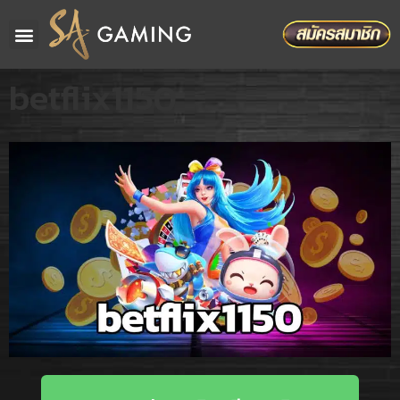
betflix1150