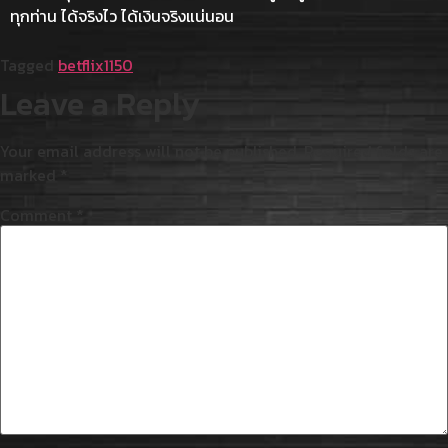
ทุกท่าน ได้จริงไว ได้เงินจริงแน่นอน
Tagged
betflix1150
Leave a Reply
Your email address will not be published.
Required fields are
marked
*
Comment
*