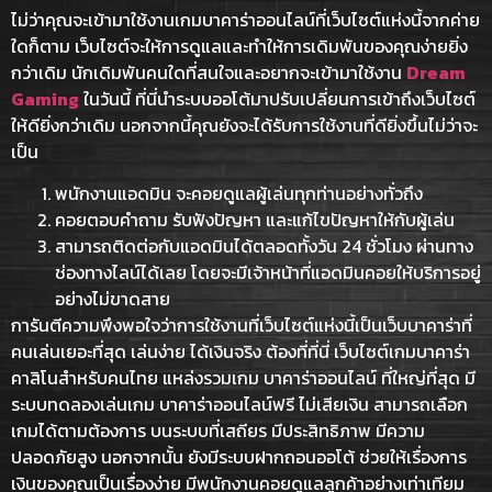
ไม่ว่าคุณจะเข้ามาใช้งานเกมบาคาร่าออนไลน์ที่เว็บไซต์แห่งนี้จากค่าย
ใดก็ตาม เว็บไซต์จะให้การดูแลและทำให้การเดิมพันของคุณง่ายยิ่ง
กว่าเดิม นักเดิมพันคนใดที่สนใจและอยากจะเข้ามาใช้งาน
Dream
Gaming
ในวันนี้ ที่นี่นำระบบออโต้มาปรับเปลี่ยนการเข้าถึงเว็บไซต์
ให้ดียิ่งกว่าเดิม นอกจากนี้คุณยังจะได้รับการใช้งานที่ดียิ่งขึ้นไม่ว่าจะ
เป็น
พนักงานแอดมิน จะคอยดูแลผู้เล่นทุกท่านอย่างทั่วถึง
คอยตอบคำถาม รับฟังปัญหา และแก้ไขปัญหาให้กับผู้เล่น
สามารถติดต่อกับแอดมินได้ตลอดทั้งวัน 24 ชั่วโมง ผ่านทาง
ช่องทางไลน์ได้เลย โดยจะมีเจ้าหน้าที่แอดมินคอยให้บริการอยู่
อย่างไม่ขาดสาย
การันตีความพึงพอใจว่าการใช้งานที่เว็บไซต์แห่งนี้เป็นเว็บบาคาร่าที่
คนเล่นเยอะที่สุด เล่นง่าย ได้เงินจริง ต้องที่ที่นี่ เว็บไซต์เกมบาคาร่า
คาสิโนสำหรับคนไทย แหล่งรวมเกม บาคาร่าออนไลน์ ที่ใหญ่ที่สุด มี
ระบบทดลองเล่นเกม บาคาร่าออนไลน์ฟรี ไม่เสียเงิน สามารถเลือก
เกมได้ตามต้องการ บนระบบที่เสถียร มีประสิทธิภาพ มีความ
ปลอดภัยสูง นอกจากนั้น ยังมีระบบฝากถอนออโต้ ช่วยให้เรื่องการ
เงินของคุณเป็นเรื่องง่าย มีพนักงานคอยดูแลลูกค้าอย่างเท่าเทียม