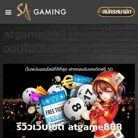
atgame888 เว็บคาสิโน
ออนไลน์ไม่มีขั้นต่ำ