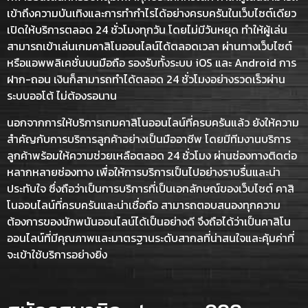
เข้าถึงความบันเทิงและการทํากําไรได้อย่างครบครันในเว็บไซต์เดียว
เปิดให้บริการตลอด 24 ชั่วโมงทุกวัน โดยไม่มีวันหยุด ทําให้ผู้เล่น
สามารถเข้าเล่นเกมคาสิโนออนไลน์ได้ตลอดเวลา ผ่านทางเว็บไซต์
หรือแอพพลิเคชั่นบนมือถือ รองรับทั้งระบบ iOS และ Android การ
ฝาก-ถอน เงินก็สามารถทําได้ตลอด 24 ชั่วโมงอย่างรวดเร็วผ่าน
ระบบออโต้ ไม่ต้องรอนาน
นอกจากการให้บริการเกมคาสิโนออนไลน์ที่ครบครันแล้ว ยังให้ความ
สําคัญกับการบริการลูกค้าอย่างเป็นมืออาชีพ โดยมีทีมงานบริการ
ลูกค้าพร้อมให้ความช่วยเหลือตลอด 24 ชั่วโมง ผ่านช่องทางติดต่อ
หลากหลายช่องทาง เพื่อให้การบริการเป็นไปอย่างราบรื่นและน่า
ประทับใจ ซึ่งถือว่าเป็นการบริการที่เป็นเอกลักษณ์ของเว็บไซต์ คาสิ
โนออนไลน์ที่ครบครันและน่าเชื่อถือ สามารถตอบสนองทุกความ
ต้องการของนักพนันออนไลน์ได้เป็นอย่างดี จึงถือได้ว่าเป็นคาสิโน
ออนไลน์ที่มีคุณภาพและมาตรฐานระดับสากลที่น่าสนใจและคุ้มค่าที่
จะเข้าใช้บริการอย่างยิ่ง