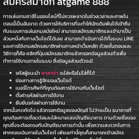
สมัครสมาชิก atgame 888
การเล่นเกมคาสิโนออนไลน์ที่ไม่ควรพลาดในช่วงเวลาและภาพใน
ตอนนี้เป็นอันขาด ด้วยการให้บริการที่จะทำให้นักเดิมพันได้เข้าถึง
กับระบบการเล่นเกมสมัยใหม่ สามารถสมัครสมาชิกและเข้ามาเป็น
ส่วนหนึ่งกับทางเว็บไซต์ได้เลย สามารถดำเนินการได้ทั้งระบบ LINE
และการใช้งานสมัครสมาชิกผ่านทางหน้าเว็บหลัก ด้วยขั้นตอนและ
วิธีการก็คือ คลิกที่ปุ่มสมัครสมาชิกแล้วกรอกข้อมูลส่วนตัวเพื่อ
ทำการใช้งานภายในระบบ ซึ่งข้อมูลส่วนตัวจะมี
รหัสผู้แนะนำ
บาคาร่า
จะใส่หรือไม่ใส่ก็ได้
ช่องทางการรู้จักของเว็บไซต์
เบอร์โทรศัพท์ที่คุณต้องการใช้งานกับเว็บไซต์
ตั้งค่ารหัสผ่านการใช้งาน
ยืนยันรหัสผ่านการใช้งาน
จากนั้นกดถัดไป แล้วกรอกข้อมูลของบัญชี ไม่ว่าจะเป็น ธนาคารที่
คุณต้องการเชื่อมต่อและใส่หมายเลขบัญชีธนาคาร ตามด้วยชื่อของ
คุณซึ่งจะต้องตรงกับบัญชีธนาคารเท่านั้น เพื่อความสะดวกในการ
ฝากถอนเงินภายในเว็บไซต์ เพียงเท่านี้คุณก็สามารถเข้าสมัคร