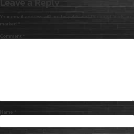
Leave a Reply
Your email address will not be published.
Required fields are
marked
*
Comment
*
Name
*