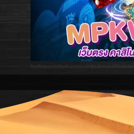
ใครที่ชอบการเดิมพันเกมแนะนำให้เลือกเล่นที่เว็บไซต์แห่ง