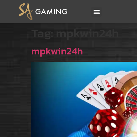
Tag:
mpkwin24h
mpkwin24h