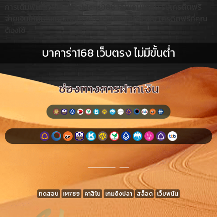
การเดิมพันที่เว็บไซต์ Goldens888 เล่นเกมเพลิน รับเครดิตฟรี
จ่ายเงินให้ผู้เล่นแบบเป็นธรมม มาพร้อมกับโปรชั่น เครดิตฟรีที่คุณ
ต้องใช้
บาคาร่า168 เว็บตรง ไม่มีขั้นต่ํา
ช่องทางการฝากเงิน
ทดสอบ
IM789
คาสิโน
เกมยิงปลา
สล็อต
เว็บพนัน