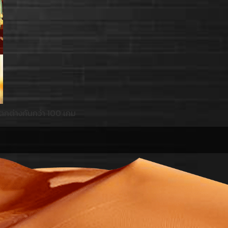
แตกต่างกันกว่า 100 เกม