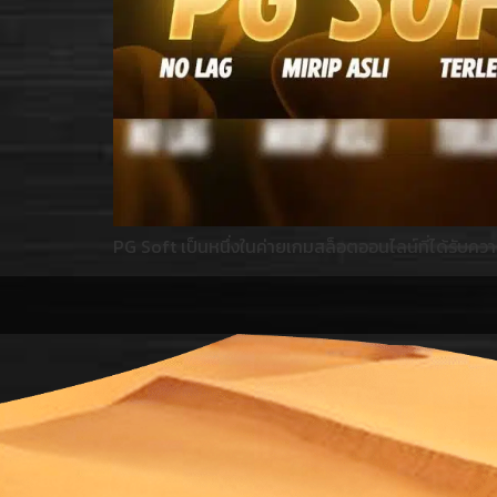
PG Soft เป็นหนึ่งในค่ายเกมสล็อตออนไลน์ที่ได้รับคว