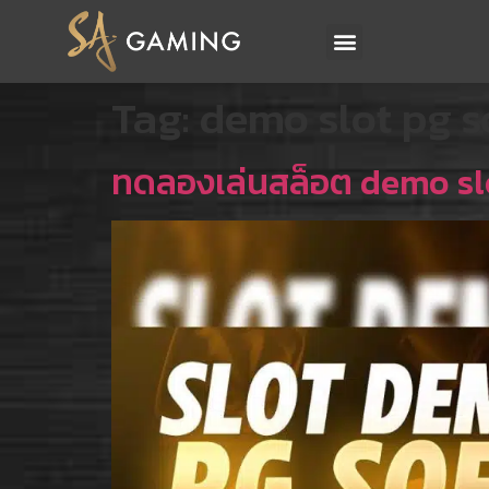
Tag:
demo slot pg s
ทดลองเล่นสล็อต demo slo